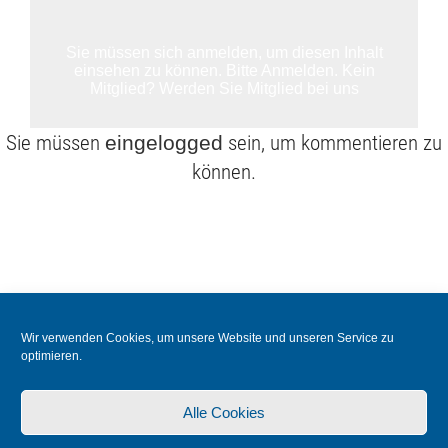
Sie müssen sich anmelden, um diesen Inhalt
einsehen zu können. Bitte
Anmelden
. Kein
Mitglied?
Werden Sie Mitglied bei uns
Sie müssen
eingelogged
sein, um kommentieren zu
können.
Wir verwenden Cookies, um unsere Website und unseren Service zu
© 2026 FAMILIENVERBAND
optimieren.
SCHRÖDER
Alle Cookies